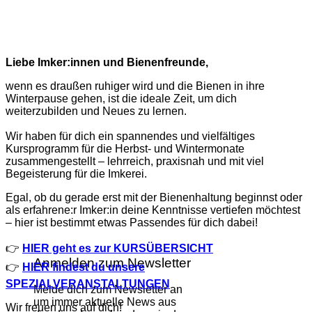
Liebe Imker:innen und Bienenfreunde,
wenn es draußen ruhiger wird und die Bienen in ihre
Winterpause gehen, ist die ideale Zeit, um dich
weiterzubilden und Neues zu lernen.
Wir haben für dich ein spannendes und vielfältiges
Kursprogramm für die Herbst- und Wintermonate
zusammengestellt – lehrreich, praxisnah und mit viel
Begeisterung für die Imkerei.
Egal, ob du gerade erst mit der Bienenhaltung beginnst oder
als erfahrene:r Imker:in deine Kenntnisse vertiefen möchtest
– hier ist bestimmt etwas Passendes für dich dabei!
👉
HIER geht es zur KURSÜBERSICHT
Anmelden zum Newsletter
👉
HIER findest du unsere
SPEZIALVERANSTALTUNGEN
Melde dich zum Newsletter an
um immer aktuelle News aus
Wir freuen uns auf dich!