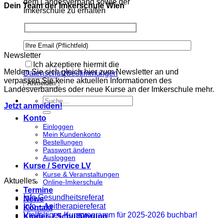
dem Landesverband sowie der
Dein Team der Imkerschule Wien
Imkerschule zu erhalten
Please leave this field empty.
Please leave this field empty.
Newsletter
Ich akzeptiere hiermit die
Melden Sie sich gleich hier zum Newsletter an und
Datenschutzbestimmungen
verpassen Sie keine aktuellen Informationen des
Landesverbandes oder neue Kurse an der Imkerschule mehr.
Suche
Jetzt anmelden!
nach:
Konto
Einloggen
Mein Kundenkonto
Bestellungen
Passwort ändern
Ausloggen
Kurse / Service LV
Kurse & Veranstaltungen
Aktuelles
Online-Imkerschule
Termine
Info Gesundheitsreferat
News
Info – Apitherapiereferat
Kontakt
Vielfältiges Kursprogramm für 2025-2026 buchbar!
Kinder- / Schulführung