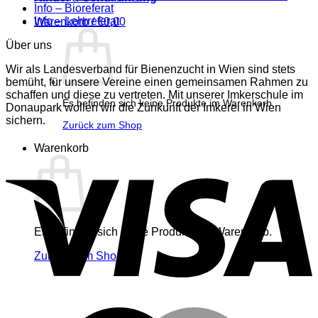
Info – Bioreferat
Info – Lehrreferat
Warenkorb /
€
0,00
Über uns
Wir als Landesverband für Bienenzucht in Wien sind stets
bemüht, für unsere Vereine einen gemeinsamen Rahmen zu
schaffen und diese zu vertreten. Mit unserer Imkerschule im
Es befinden sich keine Produkte im Warenkorb.
Donaupark wollen wir die Zunkunft der Imkerei in Wien
sichern.
Zurück zum Shop
Warenkorb
V
Es befinden sich keine Produkte im Warenkorb.
Zurück zum Shop
M