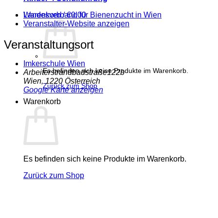
Warenkorb /
€
0,00
Landesverband für Bienenzucht in Wien
Veranstalter-Website anzeigen
Veranstaltungsort
Imkerschule Wien
Es befinden sich keine Produkte im Warenkorb.
Arbeiterstrandbadstraße122b
Wien
,
1220
Österreich
Zurück zum Shop
Google Karte anzeigen
Warenkorb
Es befinden sich keine Produkte im Warenkorb.
Zurück zum Shop