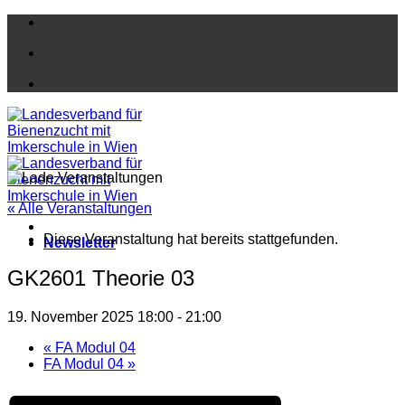
Zum
Inhalt
springen
« Alle Veranstaltungen
Diese Veranstaltung hat bereits stattgefunden.
Newsletter
GK2601 Theorie 03
19. November 2025 18:00
-
21:00
«
FA Modul 04
FA Modul 04
»