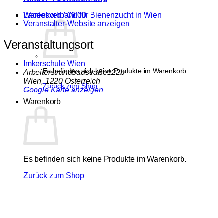
Warenkorb /
€
0,00
Landesverband für Bienenzucht in Wien
Veranstalter-Website anzeigen
Veranstaltungsort
Imkerschule Wien
Es befinden sich keine Produkte im Warenkorb.
Arbeiterstrandbadstraße122b
Wien
,
1220
Österreich
Zurück zum Shop
Google Karte anzeigen
Warenkorb
Es befinden sich keine Produkte im Warenkorb.
Zurück zum Shop