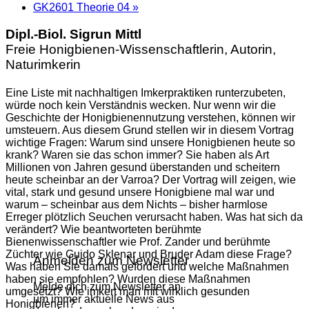
GK2601 Theorie 04
»
Dipl.-Biol. Sigrun Mittl
Freie Honigbienen-Wissenschaftlerin, Autorin,
Naturimkerin
Eine Liste mit nachhaltigen Imkerpraktiken runterzubeten,
würde noch kein Verständnis wecken. Nur wenn wir die
Geschichte der Honigbienennutzung verstehen, können wir
umsteuern. Aus diesem Grund stellen wir in diesem Vortrag
wichtige Fragen: Warum sind unsere Honigbienen heute so
krank? Waren sie das schon immer? Sie haben als Art
Millionen von Jahren gesund überstanden und scheitern
heute scheinbar an der Varroa? Der Vortrag will zeigen, wie
vital, stark und gesund unsere Honigbiene mal war und
warum – scheinbar aus dem Nichts – bisher harmlose
Erreger plötzlich Seuchen verursacht haben. Was hat sich da
verändert? Wie beantworteten berühmte
Bienenwissenschaftler wie Prof. Zander und berühmte
Züchter wie Guido Sklenar und Bruder Adam diese Frage?
Anmelden zum Newsletter
Was haben Sie damals gefordert und welche Maßnahmen
haben sie empfohlen? Wurden diese Maßnahmen
Melde dich zum Newsletter an
umgesetzt? Wie imkert man mit wirklich gesunden
um immer aktuelle News aus
Honigbienen?