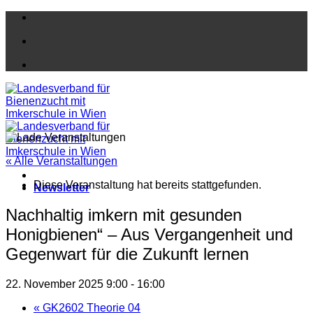
Zum
Inhalt
springen
« Alle Veranstaltungen
Diese Veranstaltung hat bereits stattgefunden.
Newsletter
Nachhaltig imkern mit gesunden
Honigbienen“ – Aus Vergangenheit und
Gegenwart für die Zukunft lernen
22. November 2025 9:00
-
16:00
«
GK2602 Theorie 04