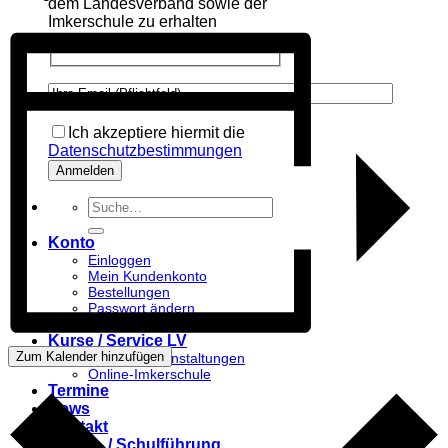
dem Landesverband sowie der
Imkerschule zu erhalten
Please leave this field empty.
Please leave this field empty.
Ich akzeptiere hiermit die
Datenschutzbestimmungen
Suche
nach:
Konto
Einloggen
Mein Kundenkonto
Bestellungen
Passwort ändern
Ausloggen
Kurse / Service LV
Zum Kalender hinzufügen
Kurse & Veranstaltungen
Online-Imkerschule
Termine
News
Kontakt
Kinder- / Schulführung